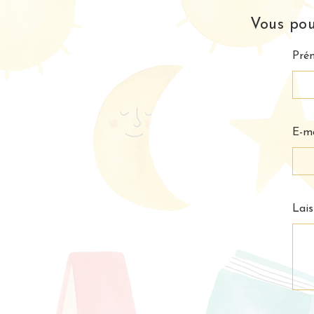
Vous pou
Pré
E-ma
Lais